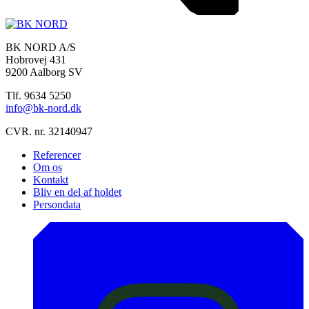
BK NORD A/S
Hobrovej 431
9200 Aalborg SV
Tlf. 9634 5250
info@bk-nord.dk
CVR. nr. 32140947
Referencer
Om os
Kontakt
Bliv en del af holdet
Persondata