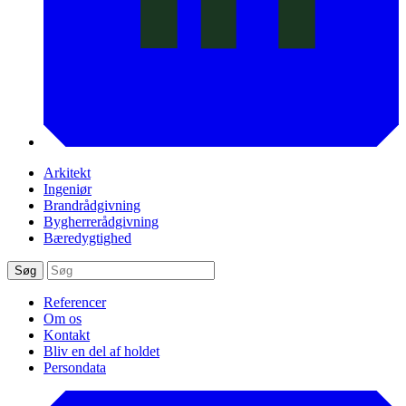
Arkitekt
Ingeniør
Brandrådgivning
Bygherrerådgivning
Bæredygtighed
Søg
Referencer
Om os
Kontakt
Bliv en del af holdet
Persondata